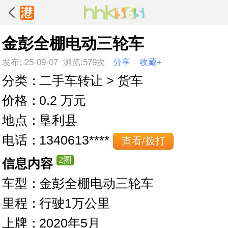
金彭全棚电动三轮车
发布: 25-09-07 浏览:579次
分享
收藏+
|
分类：
二手车转让 > 货车
价格：
0.2 万元
地点：
垦利县
电话：
1340613****
查看/拨打
2图
信息内容
车型：
金彭全棚电动三轮车
里程：
行驶1万公里
上牌：
2020年5月