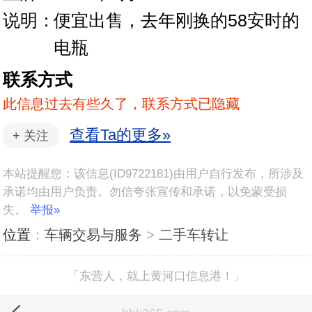
说明：
便宜出售，去年刚换的58安时的
电瓶
联系方式
此信息过去有些久了，联系方式已隐藏
查看Ta的更多»
+
关注
本站提醒您：该信息(ID9722181)由用户自行发布，所涉及
承诺均由用户负责。勿信夸张宣传和承诺，以免蒙受损
失。
举报»
位置
：
车辆交易与服务
>
二手车转让
「东营人，就上黄河口信息港！」