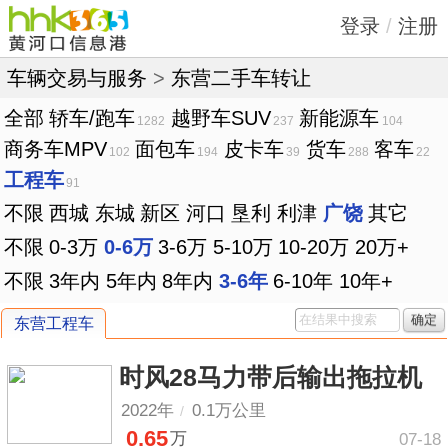
登录
/
注册
车辆交易与服务
>
东营二手车转让
全部
轿车/跑车
越野车SUV
新能源车
1282
237
104
商务车MPV
面包车
皮卡车
货车
客车
102
194
39
288
22
工程车
91
不限
西城
东城
新区
河口
垦利
利津
广饶
其它
不限
0-3万
0-6万
3-6万
5-10万
10-20万
20万+
不限
3年内
5年内
8年内
3-6年
6-10年
10年+
确定
东营工程车
时风28马力带后输出拖拉机
2022年
0.1万公里
/
0.65
万
07-18