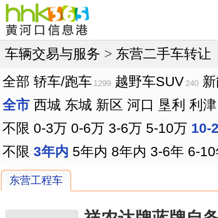
车辆交易与服务
>
东营二手车转让
全部
轿车/跑车
越野车SUV
新
1299
240
全市
西城
东城
新区
河口
垦利
利津
不限
0-3万
0-6万
3-6万
5-10万
10-
不限
3年内
5年内
8年内
3-6年
6-1
东营工程车
祥农达牌蓝牌自