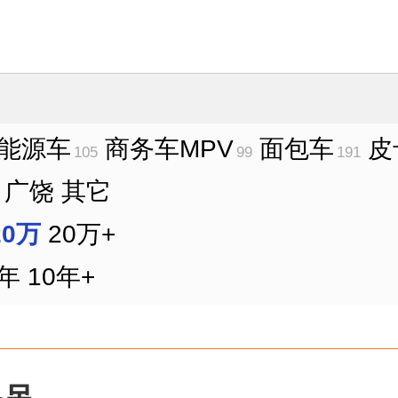
能源车
商务车MPV
面包车
皮
105
99
191
广饶
其它
20万
20万+
0年
10年+
备吊