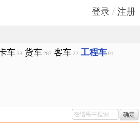
登录
/
注册
卡车
货车
客车
工程车
38
287
22
91
确定