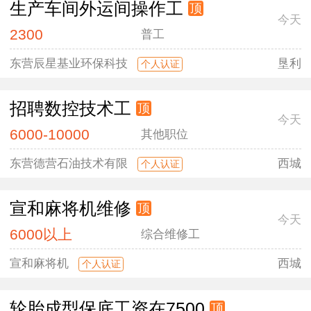
生产车间外运间操作工
顶
今天
2300
普工
东营辰星基业环保科技
垦利
个人认证
招聘数控技术工
顶
今天
6000-10000
其他职位
东营德营石油技术有限
西城
个人认证
宣和麻将机维修
顶
今天
6000以上
综合维修工
宣和麻将机
西城
个人认证
轮胎成型保底工资在7500
顶