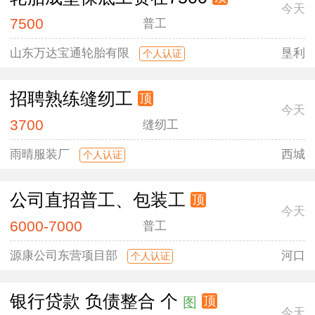
今天
7500
普工
山东万达宝通轮胎有限
垦利
个人认证
招聘熟练缝纫工
顶
今天
3700
缝纫工
雨晴服装厂
西城
个人认证
公司直招普工、包装工
顶
今天
6000-7000
普工
源康公司东营项目部
河口
个人认证
银行贷款 负债整合 个
顶
图
今天