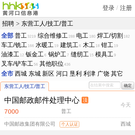
登录
/
注册
招聘
>
东营工人/技工/普工
全部
普工
综合维修工
电工
焊工/切割
3219
288
180
182
车工/铣工
水暖工
建筑工
木工
钳工
166
19
6
18
19
油漆工
钣金工
锅炉工
缝纫工
模具工
12
6
7
15
9
叉车/铲车工
其他职位
56
436
全市
西城
东城
新区
河口
垦利
利津
广饶
其它
确定
东营工人/技工/普工
中国邮政邮件处理中心
顶
今天
7000
普工
中国邮政集团有限公司
西城
个人认证