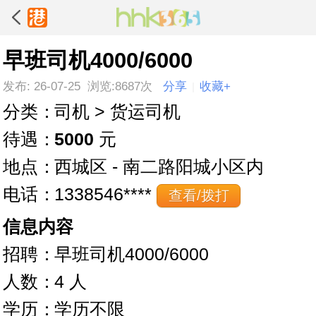
早班司机4000/6000
发布: 26-07-25 浏览:8687次
分享
收藏+
|
分类：
司机 > 货运司机
待遇：
5000
元
地点：
西城区 - 南二路阳城小区内
电话：
1338546****
查看/拨打
信息内容
招聘：
早班司机4000/6000
人数：
4 人
学历：
学历不限