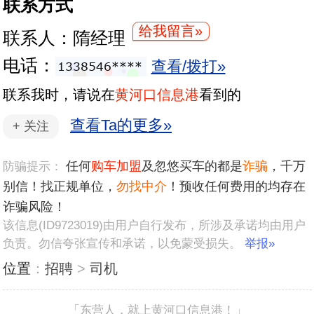
联系方式
给我留言»
联系人：隋经理
电话：
查看/拨打»
联系我时，请说在
黄河口信息港
看到的
查看Ta的更多»
+
关注
任何
购车加盟
及忽悠买车的都是
诈骗
，千万
防骗提示：
别信！找正规单位，
勿找中介
！预收任何费用的均存在
诈骗风险！
该信息(ID9723019)由用户自行发布，所涉及承诺均由用户
负责。勿信夸张宣传和承诺，以免蒙受损失。
举报»
位置
：
招聘
>
司机
「东营人，就上黄河口信息港！」