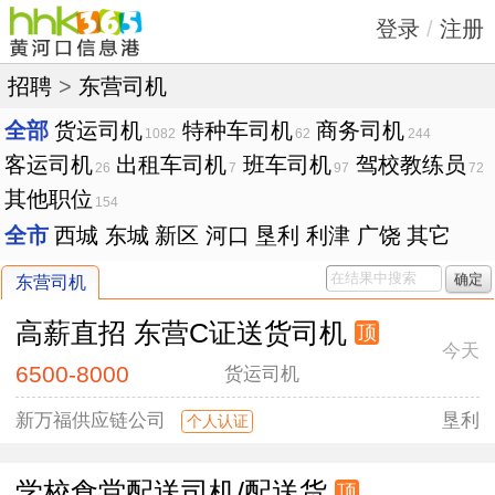
登录
/
注册
招聘
>
东营司机
全部
货运司机
特种车司机
商务司机
1082
62
244
客运司机
出租车司机
班车司机
驾校教练员
26
7
97
72
其他职位
154
全市
西城
东城
新区
河口
垦利
利津
广饶
其它
确定
东营司机
高薪直招 东营C证送货司机
顶
今天
6500-8000
货运司机
新万福供应链公司
垦利
个人认证
学校食堂配送司机/配送货
顶