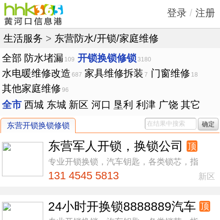
登录
/
注册
生活服务
>
东营防水/开锁/家庭维修
全部
防水堵漏
开锁换锁修锁
109
3180
水电暖维修改造
家具维修拆装
门窗维修
687
7
18
其他家庭维修
96
全市
西城
东城
新区
河口
垦利
利津
广饶
其它
确定
东营开锁换锁修锁
东营军人开锁，换锁公司
顶
专业开锁换锁，汽车钥匙，各类锁芯，指
131 4545 5813
新区
24小时开换锁8888889汽车
顶