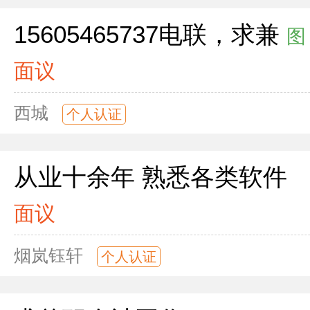
15605465737电联，求兼
图
面议
西城
个人认证
从业十余年 熟悉各类软件
面议
烟岚钰轩
个人认证