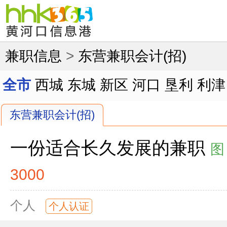
兼职信息
>
东营兼职会计(招)
全市
西城
东城
新区
河口
垦利
利津
东营兼职会计(招)
一份适合长久发展的兼职
图
3000
个人
个人认证