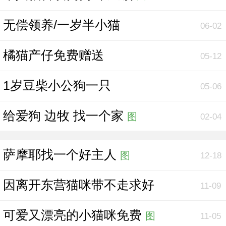
无偿领养/一岁半小猫
06-02
橘猫产仔免费赠送
05-12
1岁豆柴小公狗一只
05-06
给爱狗 边牧 找一个家
图
02-04
萨摩耶找一个好主人
图
12-18
因离开东营猫咪带不走求好
11-09
可爱又漂亮的小猫咪免费
图
11-05