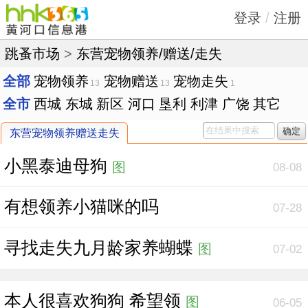
登录
/
注册
跳蚤市场
>
东营宠物领养/赠送/走失
全部
宠物领养
宠物赠送
宠物走失
13
13
1
全市
西城
东城
新区
河口
垦利
利津
广饶
其它
确定
东营宠物领养赠送走失
小黑泰迪母狗
图
08-08
有想领养小猫咪的吗
07-28
寻找走失九月龄家养蝴蝶
图
07-02
本人很喜欢狗狗 希望领
图
06-05