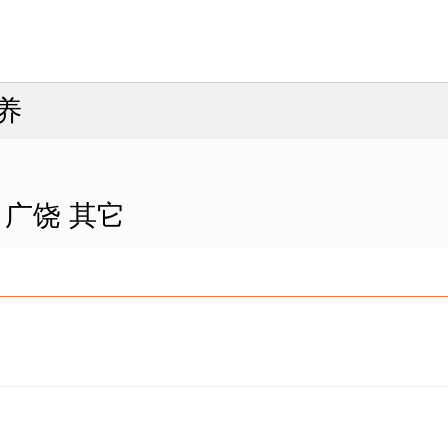
养
广饶
其它