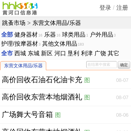
登录
/
注册
跳蚤市场
>
东营文体用品/乐器
全部
健身器材
乐器
球类用品
户外用品
16
16
1
3
护理/按摩器材
其他文体用品
3
183
全市
西城
东城
新区
河口
垦利
利津
广饶
其它
确定
东营文体用品/乐器
高价回收石油石化油卡充
图
08-07
高价回收东营本地烟酒礼
图
08-07
广场舞大号音箱
图
08-06