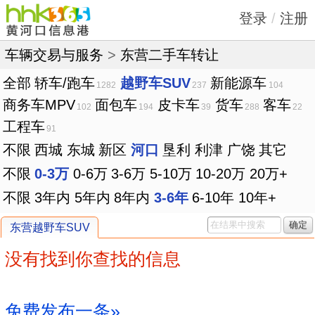
登录
/
注册
车辆交易与服务
>
东营二手车转让
全部
轿车/跑车
越野车SUV
新能源车
1282
237
104
商务车MPV
面包车
皮卡车
货车
客车
102
194
39
288
22
工程车
91
不限
西城
东城
新区
河口
垦利
利津
广饶
其它
不限
0-3万
0-6万
3-6万
5-10万
10-20万
20万+
不限
3年内
5年内
8年内
3-6年
6-10年
10年+
确定
东营越野车SUV
没有找到你查找的信息
免费发布一条»