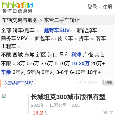
登录
/
注册
车辆交易与服务
>
东营二手车转让
全部
轿车/跑车
越野车SUV
新能源车
1286
236
106
商务车MPV
面包车
皮卡车
货车
客车
100
193
38
287
22
工程车
91
不限
西城
东城
新区
河口
垦利
利津
广饶
其它
不限
0-3万
0-6万
3-6万
5-10万
10-20万
20万+
车龄
3年内
5年内
8年内
3-6年
6-10年
10年+
确定
东营越野车SUV
长城坦克300城市版很有型
2023年
11万公里
2.0L
/
/
13.2
万
06-10