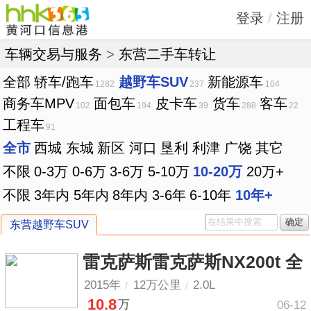
登录
/
注册
车辆交易与服务
>
东营二手车转让
全部
轿车/跑车
越野车SUV
新能源车
1282
237
104
商务车MPV
面包车
皮卡车
货车
客车
102
194
39
288
22
工程车
91
全市
西城
东城
新区
河口
垦利
利津
广饶
其它
不限
0-3万
0-6万
3-6万
5-10万
10-20万
20万+
不限
3年内
5年内
8年内
3-6年
6-10年
10年+
确定
东营越野车SUV
雷克萨斯雷克萨斯NX200t 全
2015年
12万公里
2.0L
/
/
10.8
万
06-12