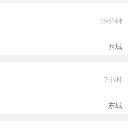
29分钟
西城
7小时
东城