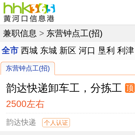
兼职信息
>
东营钟点工(招)
全市
西城
东城
新区
河口
垦利
利津
东营钟点工(招)
韵达快递卸车工，分拣工
顶
2500左右
韵达快递
个人认证