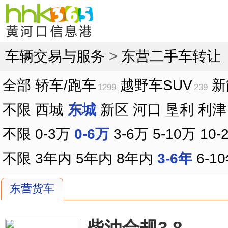
车辆交易与服务
>
东营二手车转让
全部
轿车/跑车
越野车SUV
新
1299
239
不限
西城
东城
新区
河口
垦利
利津
不限
0-3万
0-6万
3-6万
5-10万
10-
不限
3年内
5年内
8年内
3-6年
6-1
东营货车
柴油合规3.8