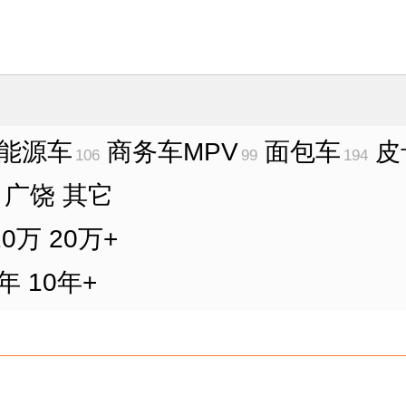
能源车
商务车MPV
面包车
皮
106
99
194
广饶
其它
20万
20万+
0年
10年+