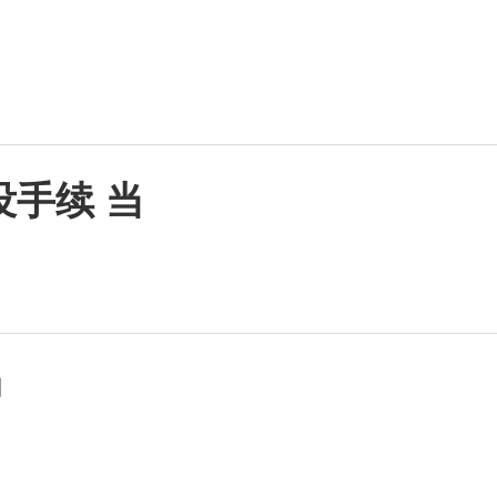
 没手续 当
帅