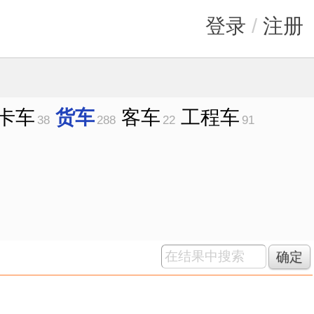
登录
/
注册
卡车
货车
客车
工程车
38
288
22
91
确定