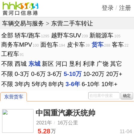
登录
/
注册
车辆交易与服务
>
东营二手车转让
全部
轿车/跑车
越野车SUV
新能源车
1295
239
105
商务车MPV
面包车
皮卡车
货车
客车
100
194
39
288
22
工程车
91
不限
西城
东城
新区
河口
垦利
利津
广饶
其它
不限
0-3万
0-6万
3-6万
5-10万
10-20万
20万+
不限
3年内
5年内
8年内
3-6年
6-10年
10年+
确定
东营货车
中国重汽豪沃统帅
2021年
16万公里
/
5.28
万
11-04