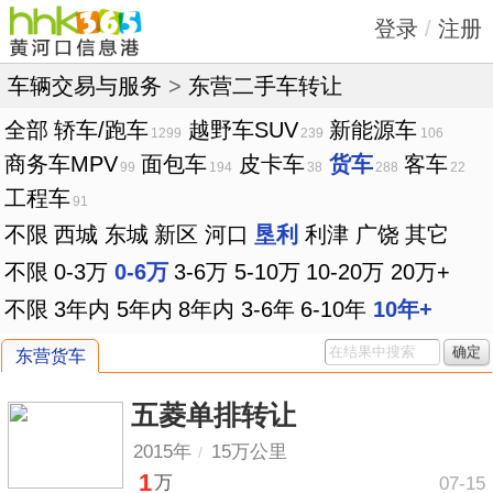
登录
/
注册
车辆交易与服务
>
东营二手车转让
全部
轿车/跑车
越野车SUV
新能源车
1299
239
106
商务车MPV
面包车
皮卡车
货车
客车
99
194
38
288
22
工程车
91
不限
西城
东城
新区
河口
垦利
利津
广饶
其它
不限
0-3万
0-6万
3-6万
5-10万
10-20万
20万+
不限
3年内
5年内
8年内
3-6年
6-10年
10年+
确定
东营货车
五菱单排转让
2015年
15万公里
/
1
万
07-15