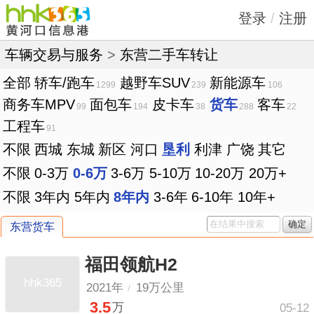
登录
/
注册
车辆交易与服务
>
东营二手车转让
全部
轿车/跑车
越野车SUV
新能源车
1299
239
106
商务车MPV
面包车
皮卡车
货车
客车
99
194
38
288
22
工程车
91
不限
西城
东城
新区
河口
垦利
利津
广饶
其它
不限
0-3万
0-6万
3-6万
5-10万
10-20万
20万+
不限
3年内
5年内
8年内
3-6年
6-10年
10年+
确定
东营货车
福田领航H2
hhk365
2021年
19万公里
/
3.5
万
05-12