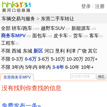
登录
/
注册
车辆交易与服务
>
东营二手车转让
全部
轿车/跑车
越野车SUV
新能源车
1289
237
105
商务车MPV
面包车
皮卡车
货车
客车
100
196
39
288
22
工程车
91
不限
西城
东城
新区
河口
垦利
利津
广饶
其它
不限
0-3万
0-6万
3-6万
5-10万
10-20万
20万+
不限
3年内
5年内
8年内
3-6年
6-10年
10年+
确定
东营商务车MPV
没有找到你查找的信息
免费发布一条»