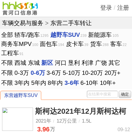
登录
/
注册
车辆交易与服务
>
东营二手车转让
全部
轿车/跑车
越野车SUV
新能源车
1295
239
105
商务车MPV
面包车
皮卡车
货车
客车
100
194
39
288
22
工程车
91
不限
西城
东城
新区
河口
垦利
利津
广饶
其它
不限
0-3万
0-6万
3-6万
5-10万
10-20万
20万+
不限
3年内
5年内
8年内
3-6年
6-10年
10年+
确定
东营越野车SUV
斯柯达2021年12月斯柯达柯
2021年
12万公里
1.5L
/
/
3.96
万
09-12