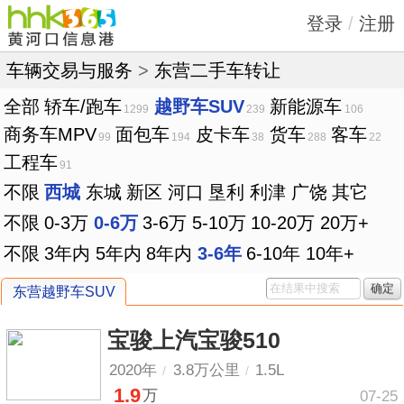
登录
/
注册
车辆交易与服务
>
东营二手车转让
全部
轿车/跑车
越野车SUV
新能源车
1299
239
106
商务车MPV
面包车
皮卡车
货车
客车
99
194
38
288
22
工程车
91
不限
西城
东城
新区
河口
垦利
利津
广饶
其它
不限
0-3万
0-6万
3-6万
5-10万
10-20万
20万+
不限
3年内
5年内
8年内
3-6年
6-10年
10年+
确定
东营越野车SUV
宝骏上汽宝骏510
2020年
3.8万公里
1.5L
/
/
1.9
万
07-25