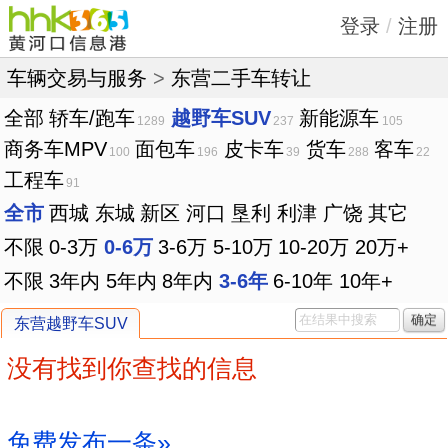
登录
/
注册
车辆交易与服务
>
东营二手车转让
全部
轿车/跑车
越野车SUV
新能源车
1289
237
105
商务车MPV
面包车
皮卡车
货车
客车
100
196
39
288
22
工程车
91
全市
西城
东城
新区
河口
垦利
利津
广饶
其它
不限
0-3万
0-6万
3-6万
5-10万
10-20万
20万+
不限
3年内
5年内
8年内
3-6年
6-10年
10年+
确定
东营越野车SUV
没有找到你查找的信息
免费发布一条»